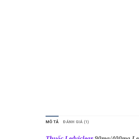
MÔ TẢ
ĐÁNH GIÁ (1)
Thuốc Ledviclear
90mg/400mg Ledi