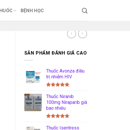
THUỐC
BỆNH HỌC
SẢN PHẨM ĐÁNH GIÁ CAO
Thuốc Avonza điều
trị nhiễm HIV
Được xếp
hạng
Thuốc Niranib
5.00
5 sao
100mg Niraparib giá
bao nhiêu
Được xếp
hạng
Thuốc Isentress
5.00