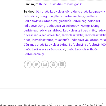
Danh mục:
Thuốc
,
Thuốc điều trị viêm gan C
Từ khóa:
bán thuốc Ledviclear
,
công dụng thuốc Ledipasvir v
Sofosbuvir
,
công dụng thuốc Ledviclear là gì
,
giá thuốc
Ledipasvir và Sofosbuvir
,
giá thuốc Ledviclear
,
ledipasvir
,
ledipasvir 90mg
,
Ledipasvir và Sofosbuvir 90mg/400mg
,
Ledviclear
,
ledviclear abbott
,
Ledviclear giá bao nhiêu
,
ledvic
price in india
,
ledviclear tab
,
ledviclear tablet
,
ledviclear table
price
,
ledviclear thuoc
,
mua thuốc Ledipasvir và Sofosbuvir ở
đâu
,
mua thuốc Ledviclear ở đâu
,
Sofosbuvir
,
sofosbuvir 40
thuốc Ledipasvir và Sofosbuvir
,
thuốc Ledviclear
,
thuốc
Ledviclear là gì
pasvir và Sofosbuvir
điều trị viêm gan C như thế