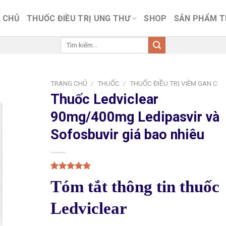
 CHỦ
THUỐC ĐIỀU TRỊ UNG THƯ
SHOP
SẢN PHẨM 
Tìm
kiếm:
TRANG CHỦ
/
THUỐC
/
THUỐC ĐIỀU TRỊ VIÊM GAN C
Thuốc Ledviclear
90mg/400mg Ledipasvir và
Sofosbuvir giá bao nhiêu
5.00
1
trên 5
Tóm tắt thông tin thuốc
dựa trên
đánh giá
Ledviclear