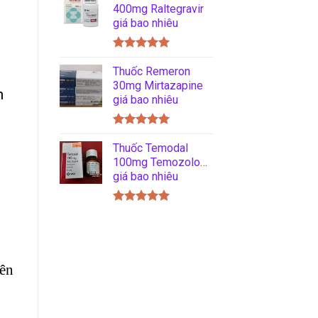
5 sao
400mg Raltegravir
giá bao nhiêu
Được xếp
hạng
Thuốc Remeron
5.00
5 sao
30mg Mirtazapine
n
giá bao nhiêu
Được xếp
hạng
Thuốc Temodal
5.00
5 sao
100mg Temozolomide
giá bao nhiêu
Được xếp
hạng
5.00
5 sao
ên