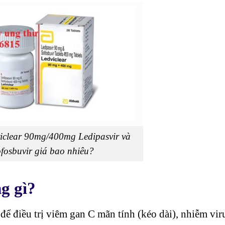
iclear 90mg/400mg Ledipasvir và
fosbuvir giá bao nhiêu?
g gì?
ể điều trị viêm gan C mãn tính (kéo dài), nhiễm vir