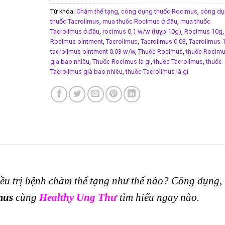
Từ khóa:
Chàm thể tạng
,
công dụng thuốc Rocimus
,
công dụ
thuốc Tacrolimus
,
mua thuốc Rocimus ở đâu
,
mua thuốc
Tacrolimus ở đâu
,
rocimus 0.1 w/w (tuyp 10g)
,
Rocimus 10g
,
Rocimus ointment
,
Tacrolimus
,
Tacrolimus 0 03
,
Tacrolimus 
tacrolimus ointment 0.03 w/w
,
Thuốc Rocimus
,
thuốc Rocim
gía bao nhiêu
,
Thuốc Rocimus là gì
,
thuốc Tacrolimus
,
thuốc
Tacrolimus giá bao nhiêu
,
thuốc Tacrolimus là gì
ều trị bệnh chàm thể tạng như thế nào? Công dụng,
mus
cùng
Healthy Ung Thư
tìm hiểu ngay nào.