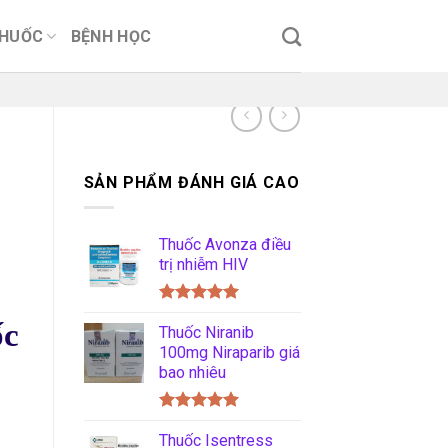
THUỐC
BỆNH HỌC
SẢN PHẨM ĐÁNH GIÁ CAO
Thuốc Avonza điều
trị nhiễm HIV
Được xếp
ốc
hạng
Thuốc Niranib
5.00
5 sao
100mg Niraparib giá
bao nhiêu
Được xếp
hạng
Thuốc Isentress
5.00