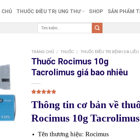
 CHỦ
THUỐC ĐIỀU TRỊ UNG THƯ
SHOP
SẢN PHẨM 
Tìm
kiếm:
TRANG CHỦ
/
THUỐC
/
THUỐC ĐIỀU TRỊ BỆNH DA LIỄU
Thuốc Rocimus 10g
Tacrolimus giá bao nhiêu
5.00
1
trên 5
Thông tin cơ bản về thu
dựa trên
đánh giá
Rocimus 10g Tacrolimus
Tên thương hiệu: Rocimus