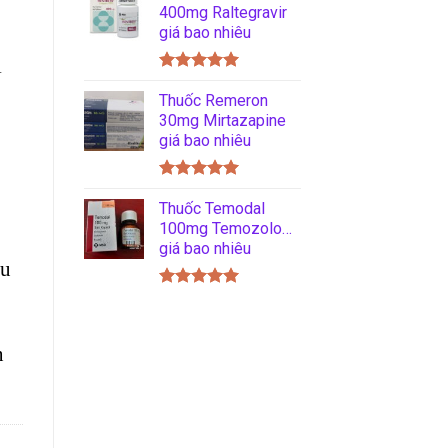
5 sao
400mg Raltegravir
giá bao nhiêu
i
Được xếp
hạng
Thuốc Remeron
5.00
5 sao
30mg Mirtazapine
giá bao nhiêu
Được xếp
hạng
Thuốc Temodal
5.00
5 sao
100mg Temozolomide
giá bao nhiêu
ễu
Được xếp
hạng
5.00
5 sao
n