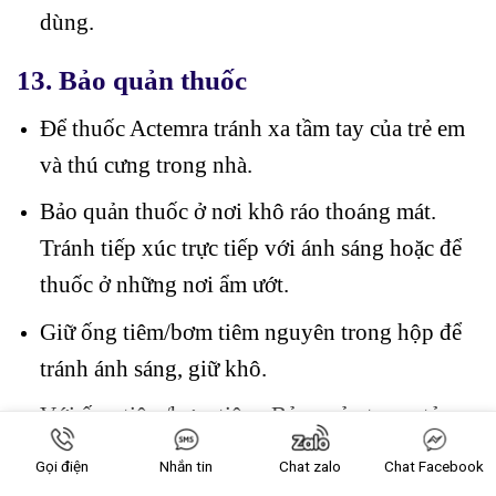
dùng.
13. Bảo quản thuốc
Để thuốc Actemra tránh xa tầm tay của trẻ em
và thú cưng trong nhà.
Bảo quản thuốc ở nơi khô ráo thoáng mát.
Tránh tiếp xúc trực tiếp với ánh sáng hoặc để
thuốc ở những nơi ẩm ướt.
Giữ ống tiêm/bơm tiêm nguyên trong hộp để
tránh ánh sáng, giữ khô.
Với ống tiêm/bơm tiêm: Bảo quản trong tủ
lạnh ở nhiệt độ 2 – 8oC. Nếu là dung dịch
Gọi điện
Nhắn tin
Chat zalo
Chat Facebook
truyền sau khi pha ổn định thì bảo quản <