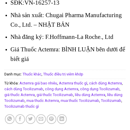
SĐK:VN-16257-13
Nhà sản xuất: Chugai Pharma Manufacturing
Co., Ltd. – NHẬT BẢN
Nhà đăng ký: F.Hoffmann-La Roche., Ltd
Giá Thuốc Actemra: BÌNH LUẬN bên dưới để
biết giá
Danh mục:
Thuốc khác
,
Thuốc điều trị viêm khớp
Từ khóa:
Actemra giá bao nhiêu
,
Actemra thuốc gì
,
cách dùng Actemra
,
cách dùng Tocilizumab
,
công dụng Actemra
,
công dụng Tocilizumab
,
giá thuốc Actemra
,
giá thuốc Tocilizumab
,
liều dùng Actemra
,
liều dùng
Tocilizumab
,
mua thuốc Actemra
,
mua thuốc Tocilizumab
,
Tocilizumab
,
Tocilizumab thuốc gì