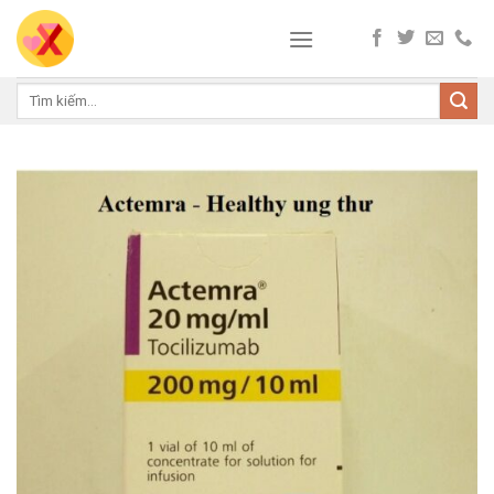
Skip
to
content
Tìm
kiếm: