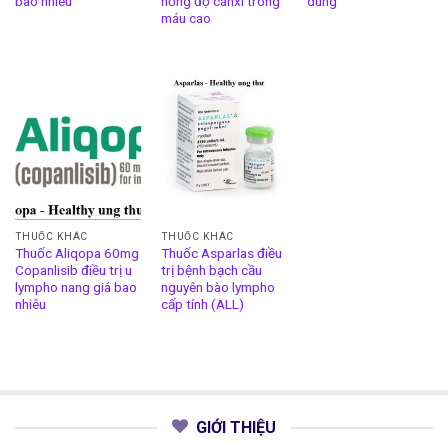
bao nhiêu
nồng độ canxi trong
dùng
máu cao
THUỐC KHÁC
THUỐC KHÁC
Thuốc Aliqopa 60mg
Thuốc Asparlas điều
Copanlisib điều trị u
trị bệnh bạch cầu
lympho nang giá bao
nguyên bào lympho
nhiêu
cấp tính (ALL)
GIỚI THIỆU