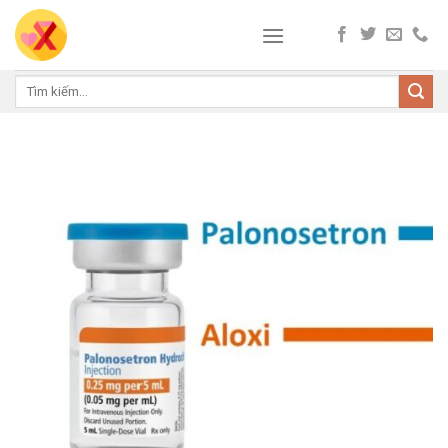
Skip
to
content
Tìm
kiếm: