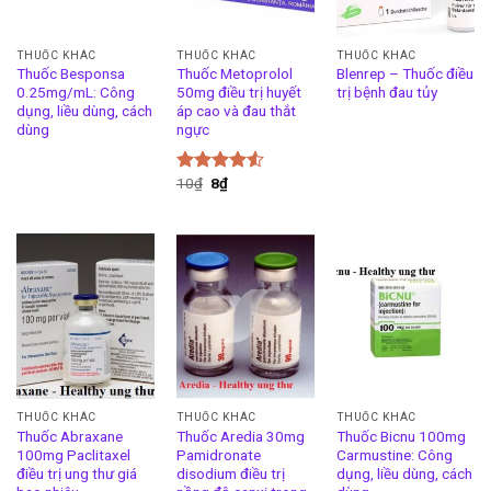
THUỐC KHÁC
THUỐC KHÁC
THUỐC KHÁC
Thuốc Besponsa
Thuốc Metoprolol
Blenrep – Thuốc điều
0.25mg/mL: Công
50mg điều trị huyết
trị bệnh đau tủy
dụng, liều dùng, cách
áp cao và đau thắt
dùng
ngực
10
₫
8
₫
Được xếp
hạng
4.50
5 sao
THUỐC KHÁC
THUỐC KHÁC
THUỐC KHÁC
Thuốc Abraxane
Thuốc Aredia 30mg
Thuốc Bicnu 100mg
100mg Paclitaxel
Pamidronate
Carmustine: Công
điều trị ung thư giá
disodium điều trị
dụng, liều dùng, cách