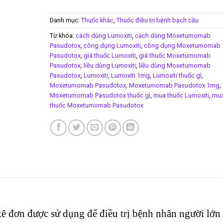
Danh mục:
Thuốc khác
,
Thuốc điều trị bệnh bạch cầu
Từ khóa:
cách dùng Lumoxiti
,
cách dùng Moxetumomab
Pasudotox
,
công dụng Lumoxiti
,
công dụng Moxetumomab
Pasudotox
,
giá thuốc Lumoxiti
,
giá thuốc Moxetumomab
Pasudotox
,
liều dùng Lumoxiti
,
liều dùng Moxetumomab
Pasudotox
,
Lumoxiti
,
Lumoxiti 1mg
,
Lumoxiti thuốc gì
,
Moxetumomab Pasudotox
,
Moxetumomab Pasudotox 1mg
,
Moxetumomab Pasudotox thuốc gì
,
mua thuốc Lumoxiti
,
mu
thuốc Moxetumomab Pasudotox
kê đơn được sử dụng để điều trị bệnh nhân người lớn