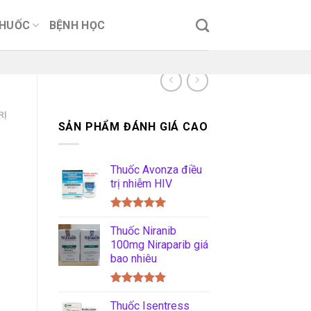
THUỐC
BỆNH HỌC
RỊ
SẢN PHẨM ĐÁNH GIÁ CAO
Thuốc Avonza điều
trị nhiễm HIV
Được xếp
hạng
Thuốc Niranib
5.00
5 sao
100mg Niraparib giá
bao nhiêu
Được xếp
hạng
Thuốc Isentress
5.00