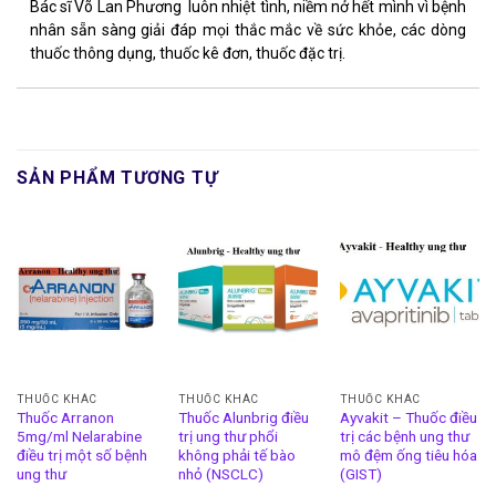
Bác sĩ Võ Lan Phương luôn nhiệt tình, niềm nở hết mình vì bệnh
nhân sẵn sàng giải đáp mọi thắc mắc về sức khỏe, các dòng
thuốc thông dụng, thuốc kê đơn, thuốc đặc trị.
SẢN PHẨM TƯƠNG TỰ
THUỐC KHÁC
THUỐC KHÁC
THUỐC KHÁC
Thuốc Arranon
Thuốc Alunbrig điều
Ayvakit – Thuốc điều
5mg/ml Nelarabine
trị ung thư phổi
trị các bệnh ung thư
điều trị một số bệnh
không phải tế bào
mô đệm ống tiêu hóa
ung thư
nhỏ (NSCLC)
(GIST)