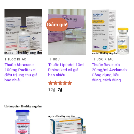
Giảm giá!
THUỐC KHÁC
THUỐC
THUỐC KHÁC
Thuốc Abraxane
Thuốc Lipiodol 10ml
Thuốc Bavencio
100mg Paclitaxel
Ethiodized oil giá
20mg/ml Avelumab:
điều trị ung thư giá
bao nhiêu
Công dụng, liều
bao nhiêu
dùng, cách dùng
12
₫
7
₫
Được xếp
hạng
5.00
5 sao