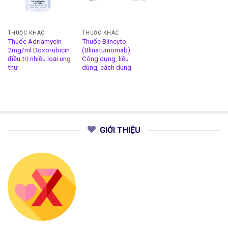
THUỐC KHÁC
THUỐC KHÁC
Thuốc Adriamycin
Thuốc Blincyto
2mg/ml Doxorubicin
(Blinatumomab):
điều trị nhiều loại ung
Công dụng, liều
thư
dùng, cách dùng
GIỚI THIỆU