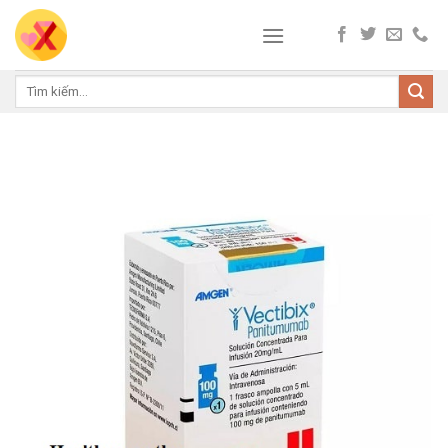
Skip
to
content
Tìm
kiếm: