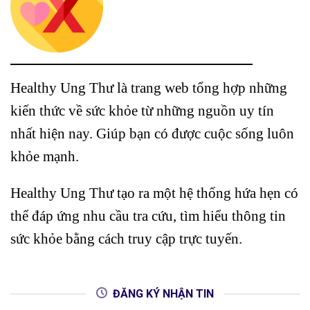
Healthy Ung Thư là trang web tổng hợp những
kiến thức về sức khỏe từ những nguồn uy tín
nhất hiện nay. Giúp bạn có được cuộc sống luôn
khỏe mạnh.
Healthy Ung Thư tạo ra một hệ thống hứa hẹn có
thể đáp ứng nhu cầu tra cứu, tìm hiểu thông tin
sức khỏe bằng cách truy cập trực tuyến.
ĐĂNG KÝ NHẬN TIN