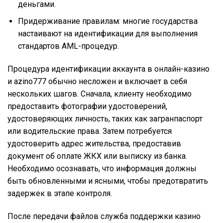
деньгами.
Придерживание правилам: многие государства
настаивают на идентификации для выполнения
стандартов AML-процедур.
Процедура идентификации аккаунта в онлайн-казино
и azino777 обычно несложен и включает в себя
нескольких шагов. Сначала, клиенту необходимо
предоставить фотографии удостоверений,
удостоверяющих личность, таких как загранпаспорт
или водительские права. Затем потребуется
удостоверить адрес жительства, предоставив
документ об оплате ЖКХ или выписку из банка.
Необходимо осознавать, что информация должны
быть обновленными и ясными, чтобы предотвратить
задержек в этапе контроля.
После передачи файлов служба поддержки казино