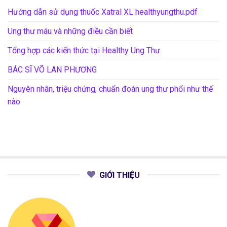
Hướng dẫn sử dụng thuốc Xatral XL healthyungthu.pdf
Ung thư máu và những điều cần biết
Tổng hợp các kiến thức tại Healthy Ung Thư
BÁC SĨ VÕ LAN PHƯƠNG
Nguyên nhân, triệu chứng, chuẩn đoán ung thư phổi như thế
nào
GIỚI THIỆU