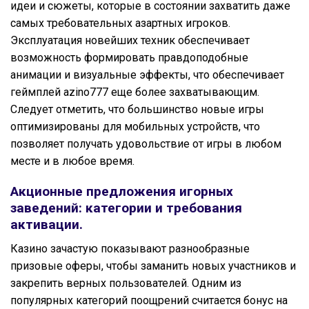
идеи и сюжеты, которые в состоянии захватить даже
самых требовательных азартных игроков.
Эксплуатация новейших техник обеспечивает
возможность формировать правдоподобные
анимации и визуальные эффекты, что обеспечивает
геймплей azino777 еще более захватывающим.
Следует отметить, что большинство новые игры
оптимизированы для мобильных устройств, что
позволяет получать удовольствие от игры в любом
месте и в любое время.
Акционные предложения игорных
заведений: категории и требования
активации.
Казино зачастую показывают разнообразные
призовые оферы, чтобы заманить новых участников и
закрепить верных пользователей. Одним из
популярных категорий поощрений считается бонус на