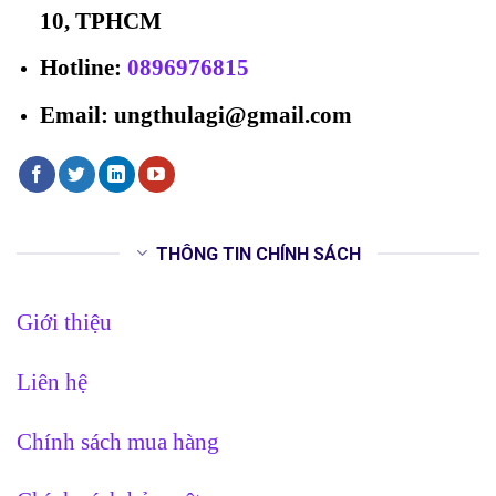
10, TPHCM
Hotline
:
0896976815
Email: ungthulagi@gmail.com
THÔNG TIN CHÍNH SÁCH
Giới thiệu
Liên hệ
Chính sách mua hàng