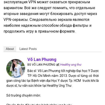
эксплуатация VPN может оказаться прекрасным
вариантом. Всё же следует помнить, что отдельные
игорные заведения могут блокировать доступ через
VPN-сервисы. Следовательно зеркала являются
наиболее надежным способом обхода фильтры и
продолжить игру в привычном формате.
About
Latest Posts
Võ Lan Phương
at
BS VÕ LAN PHƯƠNG
Healthy ung thư
Bác sĩ Võ Lan Phương tốt nghiệp Đại học Y Dược
TP. Hồ Chí Minh năm 2013. Dược sĩ từng có thời
gian công tác tại Bệnh viện đại Học Y dược Tp. HCM trước khi là
dược sĩ, tư vấn sức khỏe tại Healthy Ung Thư.
Sở trưởng chuyên môn: