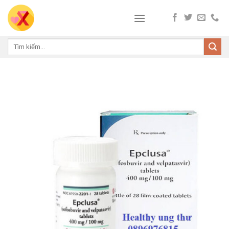
Skip
to
content
Tìm
kiếm: