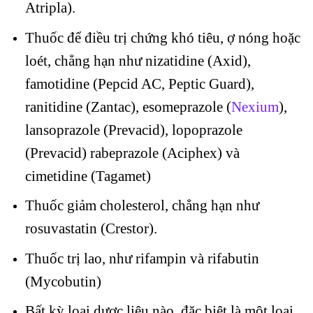
Atripla).
Thuốc để điều trị chứng khó tiêu, ợ nóng hoặc
loét, chẳng hạn như nizatidine (Axid),
famotidine (Pepcid AC, Peptic Guard),
ranitidine (Zantac), esomeprazole (
Nexium
),
lansoprazole (Prevacid), lopoprazole
(Prevacid) rabeprazole (Aciphex) và
cimetidine (Tagamet)
Thuốc giảm cholesterol, chẳng hạn như
rosuvastatin (Crestor).
Thuốc trị lao, như rifampin và rifabutin
(Mycobutin)
Bất kỳ loại dược liệu nào, đặc biệt là một loại