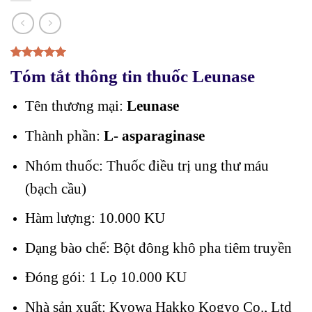
5.00
1
trên 5
Tóm tắt thông tin thuốc Leunase
dựa trên
đánh giá
Tên thương mại:
Leunase
Thành phần:
L- asparaginase
Nhóm thuốc: Thuốc điều trị ung thư máu
(bạch cầu)
Hàm lượng: 10.000 KU
Dạng bào chế: Bột đông khô pha tiêm truyền
Đóng gói: 1 Lọ 10.000 KU
Nhà sản xuất: Kyowa Hakko Kogyo Co., Ltd