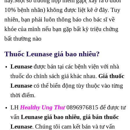
này.Một số trường hợp hiếm gặp( xảy ra ở dưới
10% bệnh nhân) không được liệt kê ở đây. Tuy
nhiên, bạn phải luôn thông báo cho bác sĩ về
khỏe của mình nếu bạn gặp bất kỳ triệu chứng
bất thường nào
Thuốc Leunase giá bao nhiêu?
Leunase
được bán tại các bệnh viện với nhà
thuốc do chính sách giá khác nhau.
Giá thuốc
Leunase
có thể biến động tùy thuộc vào từng
thời điểm.
LH
Healthy Ung Thư
0896976815 để được tư
vấn
Leunase giá bao nhiêu
,
giá bán thuốc
Leunase
. Chúng tôi cam kết bán và tư vấn