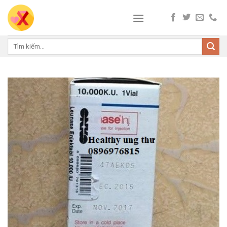
Skip
to
content
Tìm
kiếm: