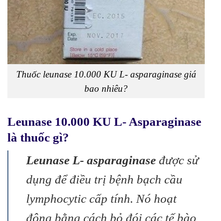
Thuốc leunase 10.000 KU L- asparaginase giá
bao nhiêu?
Leunase 10.000 KU L- Asparaginase
là thuốc gì
?
Leunase L- asparaginase
được sử
dụng để điều trị bệnh bạch cầu
lymphocytic cấp tính. Nó hoạt
động bằng cách bỏ đói các tế bào