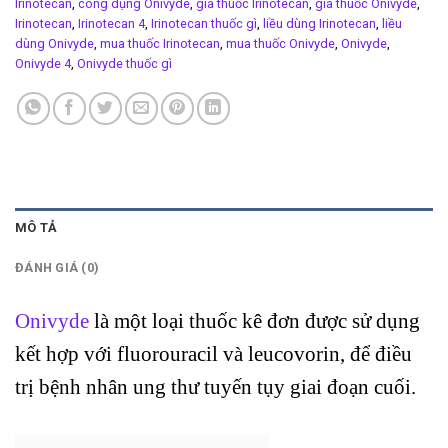
Irinotecan
,
công dụng Onivyde
,
giá thuốc Irinotecan
,
giá thuốc Onivyde
,
Irinotecan
,
Irinotecan 4
,
Irinotecan thuốc gì
,
liều dùng Irinotecan
,
liều
dùng Onivyde
,
mua thuốc Irinotecan
,
mua thuốc Onivyde
,
Onivyde
,
Onivyde 4
,
Onivyde thuốc gì
MÔ TẢ
ĐÁNH GIÁ (0)
Onivyde
là một loại thuốc kê đơn được sử dụng
kết hợp với fluorouracil và leucovorin, để điều
trị bệnh nhân ung thư tuyến tụy giai đoạn cuối.