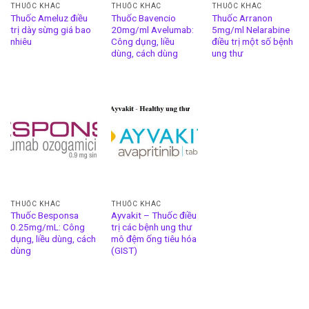
THUỐC KHÁC
THUỐC KHÁC
THUỐC KHÁC
Thuốc Ameluz điều
Thuốc Bavencio
Thuốc Arranon
trị dày sừng giá bao
20mg/ml Avelumab:
5mg/ml Nelarabine
nhiêu
Công dụng, liều
điều trị một số bệnh
dùng, cách dùng
ung thư
THUỐC KHÁC
THUỐC KHÁC
Thuốc Besponsa
Ayvakit – Thuốc điều
0.25mg/mL: Công
trị các bệnh ung thư
dụng, liều dùng, cách
mô đệm ống tiêu hóa
dùng
(GIST)