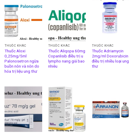
THUỐC KHÁC
THUỐC KHÁC
THUỐC KHÁC
Thuốc Aloxi
Thuốc Aliqopa 60mg
Thuốc Adriamycin
0,25mg/5ml
Copanlisib điều trị u
2mg/ml Doxorubicin
Palonosetron ngừa
lympho nang giá bao
điều trị nhiều loại ung
buồn nôn và nôn do
nhiêu
thư
hóa trị liệu ung thư