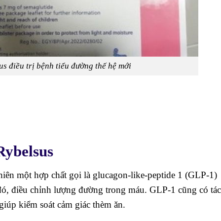
s điều trị bệnh tiểu đường thế hệ mới
Rybelsus
hiên một hợp chất gọi là glucagon-like-peptide 1 (GLP-1)
o đó, điều chỉnh lượng đường trong máu. GLP-1 cũng có tác
giúp kiểm soát cảm giác thèm ăn.