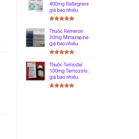
5 sao
400mg Raltegravir
giá bao nhiêu
Được xếp
hạng
Thuốc Remeron
5.00
5 sao
30mg Mirtazapine
giá bao nhiêu
Được xếp
hạng
Thuốc Temodal
5.00
5 sao
100mg Temozolomide
giá bao nhiêu
Được xếp
hạng
5.00
5 sao