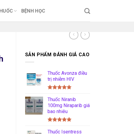
THUỐC
BỆNH HỌC
SẢN PHẨM ĐÁNH GIÁ CAO
h
Thuốc Avonza điều
trị nhiễm HIV
Được xếp
hạng
Thuốc Niranib
5.00
5 sao
100mg Niraparib giá
bao nhiêu
Được xếp
hạng
Thuốc Isentress
5.00