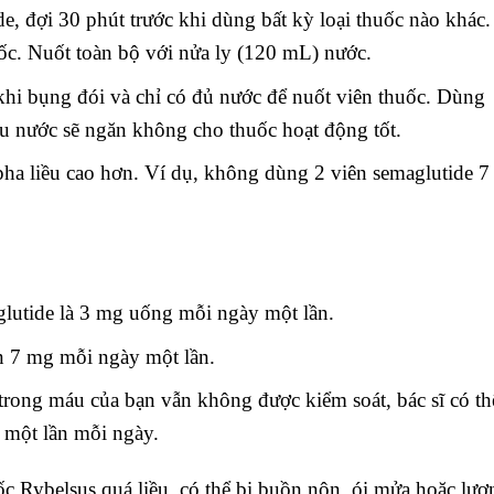
e, đợi 30 phút trước khi dùng bất kỳ loại thuốc nào khác.
ốc. Nuốt toàn bộ với nửa ly (120 mL) nước.
khi bụng đói và chỉ có đủ nước để nuốt viên thuốc. Dùng
ều nước sẽ ngăn không cho thuốc hoạt động tốt.
ha liều cao hơn. Ví dụ, không dùng 2 viên semaglutide 7
glutide là 3 mg uống mỗi ngày một lần.
ên 7 mg mỗi ngày một lần.
rong máu của bạn vẫn không được kiểm soát, bác sĩ có th
g một lần mỗi ngày.
 Rybelsus quá liều, có thể bị buồn nôn, ói mửa hoặc lượ