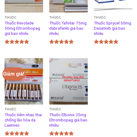
THUỐC
THUỐC
THUỐC
Thuốc Revolade
Thuốc Tafinlar 75mg
Thuốc Sprycel 50mg
50mg Eltrombopag
dabrafenib giá bao
Dasatinib giá bao
giá bao nhiêu
nhiêu
nhiêu
Được xếp
Được xếp
Được xếp
hạng
5.00
hạng
5.00
hạng
5.00
5 sao
5 sao
5 sao
Giảm giá!
THUỐC
THUỐC
Thuốc tiêm nhau thai
Thuốc Elbonix 25mg
chống lão hóa da
Eltrombopag giá bao
Laennec
nhiêu