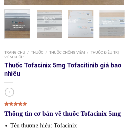
TRANG CHỦ
/
THUỐC
/
THUỐC CHỐNG VIÊM
/
THUỐC ĐIỀU TRỊ
VIÊM KHỚP
Thuốc Tofacinix 5mg Tofacitinib giá bao
nhiêu
5.00
2
trên 5
Thông tin cơ bản về thuốc Tofacinix 5mg
dựa trên
đánh giá
Tên thương hiệu: Tofacinix