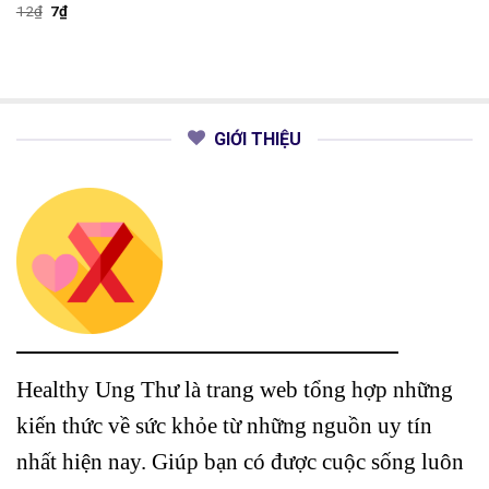
12
₫
7
₫
Được xếp
Được xếp
hạng
5.00
hạng
5.00
5 sao
5 sao
GIỚI THIỆU
Healthy Ung Thư là trang web tổng hợp những
kiến thức về sức khỏe từ những nguồn uy tín
nhất hiện nay. Giúp bạn có được cuộc sống luôn