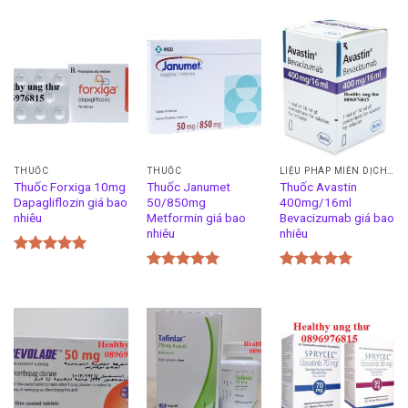
THUỐC
THUỐC
LIỆU PHÁP MIỄN DỊCH UNG THƯ
Thuốc Forxiga 10mg
Thuốc Janumet
Thuốc Avastin
Dapagliflozin giá bao
50/850mg
400mg/16ml
nhiêu
Metformin giá bao
Bevacizumab giá bao
nhiêu
nhiêu
Được xếp
hạng
5.00
Được xếp
Được xếp
5 sao
hạng
5.00
hạng
5.00
5 sao
5 sao