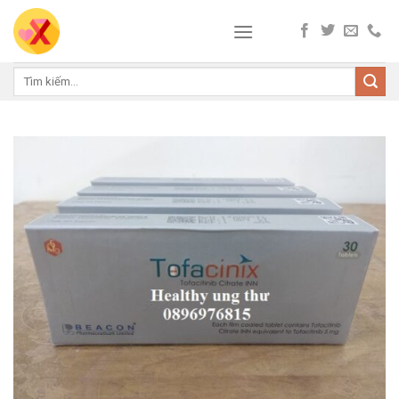
Skip
to
content
Tìm
kiếm: