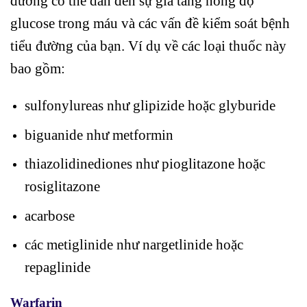
đường có thể dẫn đến sự gia tăng nồng độ
glucose trong máu và các vấn đề kiểm soát bệnh
tiểu đường của bạn. Ví dụ về các loại thuốc này
bao gồm:
sulfonylureas như glipizide hoặc glyburide
biguanide như metformin
thiazolidinediones như pioglitazone hoặc
rosiglitazone
acarbose
các metiglinide như nargetlinide hoặc
repaglinide
Warfarin