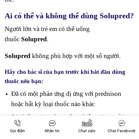
Ai có thể và không thể dùng Solupred?
Người lớn và trẻ em có thể uống
thuốc
Solupred
.
Solupred
không phù hợp với một số người.
Hãy cho bác sĩ của bạn trước khi bắt đầu dùng
thuốc nếu bạn:
Đã có một phản ứng dị ứng với prednison
hoặc bất kỳ loại thuốc nào khác
Bị nhiễm trùng (bao gồm nhiễm trùng mắt)
Đang cố gắng để có thai, đã có thai hoặc bạn
Gọi điện
Nhắn tin
Chat zalo
Chat Facebook