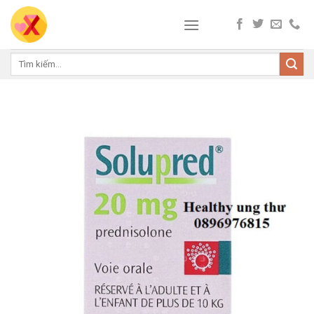
Skip
to
content
Tìm
kiếm: