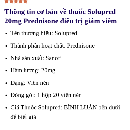
5.00
1
trên 5
Thông tin cơ bản về thuốc Solupred
dựa trên
đánh giá
20mg Prednisone điều trị giảm viêm
Tên thương hiệu: Solupred
Thành phần hoạt chất: Prednisone
Nhà sản xuất: Sanofi
Hàm lượng: 20mg
Dạng: Viên nén
Đóng gói: 1 hộp 20 viên nén
Giá Thuốc Solupred: BÌNH LUẬN bên dưới
để biết giá