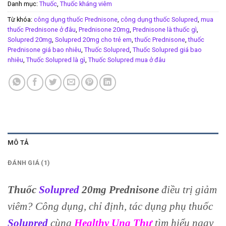
Danh mục:
Thuốc
,
Thuốc kháng viêm
Từ khóa:
công dụng thuốc Prednisone
,
công dụng thuốc Solupred
,
mua
thuốc Prednisone ở đâu
,
Prednisone 20mg
,
Prednisone là thuốc gì
,
Solupred 20mg
,
Solupred 20mg cho trẻ em
,
thuốc Prednisone
,
thuốc
Prednisone giá bao nhiêu
,
Thuốc Solupred
,
Thuốc Solupred giá bao
nhiêu
,
Thuốc Solupred là gì
,
Thuốc Solupred mua ở đâu
MÔ TẢ
ĐÁNH GIÁ (1)
Thuốc
Solupred
20mg Prednisone
điều trị giảm
viêm? Công dụng, chỉ định, tác dụng phụ thuốc
Solupred
cùng
Healthy Ung Thư
tìm hiểu ngay