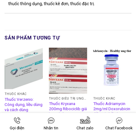
thuốc thông dụng, thuốc kê đơn, thuốc đặc trị.
SẢN PHẨM TƯƠNG TỰ
THUỐC KHÁC
THUỐC ĐIỀU TRỊ UNG THƯ VÚ
THUỐC KHÁC
Thuốc Verzenio:
Thuốc Kryxana
Thuốc Adriamycin
Công dụng, liều dùng
200mg Ribociclib giá
2mg/ml Doxorubicin
và cách dùng
bao nhiêu
điều trị nhiều loại ung
thư
Gọi điện
Nhắn tin
Chat zalo
Chat Facebook