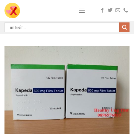
Skip
to
content
Tìm
kiếm: