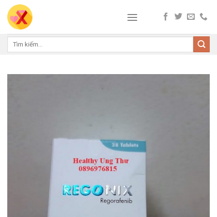
Skip
to
content
Tìm
kiếm: