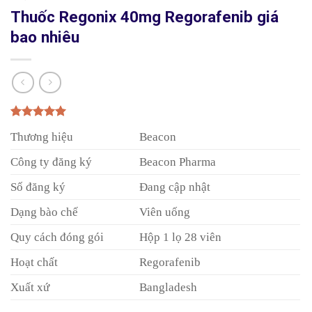
Thuốc Regonix 40mg Regorafenib giá
bao nhiêu
5.00
1
trên 5
Thương hiệu
Beacon
dựa trên
đánh giá
Công ty đăng ký
Beacon Pharma
Số đăng ký
Đang cập nhật
Dạng bào chế
Viên uống
Quy cách đóng gói
Hộp 1 lọ 28 viên
Hoạt chất
Regorafenib
Xuất xứ
Bangladesh