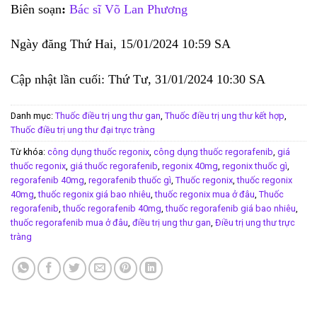
Biên soạn
:
Bác sĩ Võ Lan Phương
Ngày đăng Thứ Hai, 15/01/2024 10:59 SA
Cập nhật lần cuối: Thứ Tư, 31/01/2024 10:30 SA
Danh mục:
Thuốc điều trị ung thư gan
,
Thuốc điều trị ung thư kết hợp
,
Thuốc điều trị ung thư đại trực tràng
Từ khóa:
công dụng thuốc regonix
,
công dụng thuốc regorafenib
,
giá
thuốc regonix
,
giá thuốc regorafenib
,
regonix 40mg
,
regonix thuốc gì
,
regorafenib 40mg
,
regorafenib thuốc gì
,
Thuốc regonix
,
thuốc regonix
40mg
,
thuốc regonix giá bao nhiêu
,
thuốc regonix mua ở đâu
,
Thuốc
regorafenib
,
thuốc regorafenib 40mg
,
thuốc regorafenib giá bao nhiêu
,
thuốc regorafenib mua ở đâu
,
điều trị ung thư gan
,
Điều trị ung thư trực
tràng