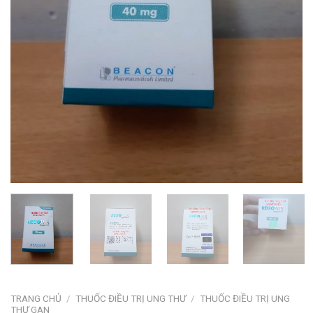
TRANG CHỦ
/
THUỐC ĐIỀU TRỊ UNG THƯ
/
THUỐC ĐIỀU TRỊ UNG
THƯ GAN