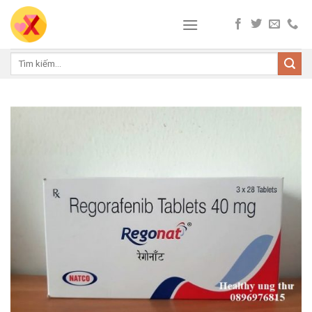
Skip
to
content
Tìm
kiếm: