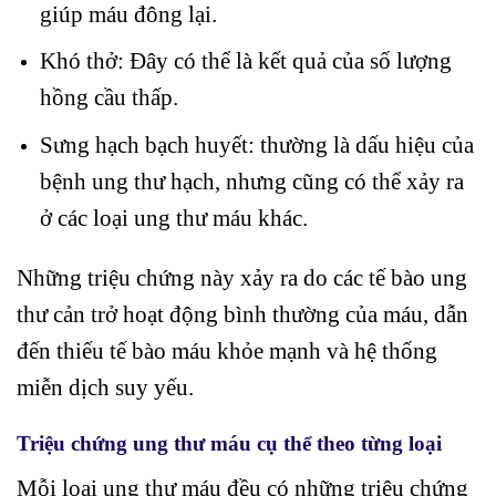
giúp máu đông lại.
Khó thở: Đây có thể là kết quả của số lượng
hồng cầu thấp.
Sưng hạch bạch huyết: thường là dấu hiệu của
bệnh ung thư hạch, nhưng cũng có thể xảy ra
ở các loại ung thư máu khác.
Những triệu chứng này xảy ra do các tế bào ung
thư cản trở hoạt động bình thường của máu, dẫn
đến thiếu tế bào máu khỏe mạnh và hệ thống
miễn dịch suy yếu.
Triệu chứng ung thư máu cụ thể theo từng loại
Mỗi loại ung thư máu đều có những triệu chứng