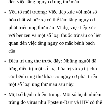
đến việc tăng nguy cơ ung thư máu.
Yếu tố môi trường: Việc tiếp xúc với một số
hóa chất và bức xạ có thể làm tăng nguy cơ
phát triển ung thư máu. Ví dụ, việc tiếp xúc
với benzen và một số loại thuốc trừ sâu có liên
quan đến việc tăng nguy cơ mắc bệnh bạch
cầu.
Điều trị ung thư trước đây: Những người đã
từng điều trị một số loại hóa trị và xạ trị cho
các bệnh ung thư khác có nguy cơ phát triển
một số loại ung thư máu sau này.
Một số bệnh nhiễm trùng: Một số bệnh nhiễm
trùng do virus như Epstein-Barr và HIV có thể