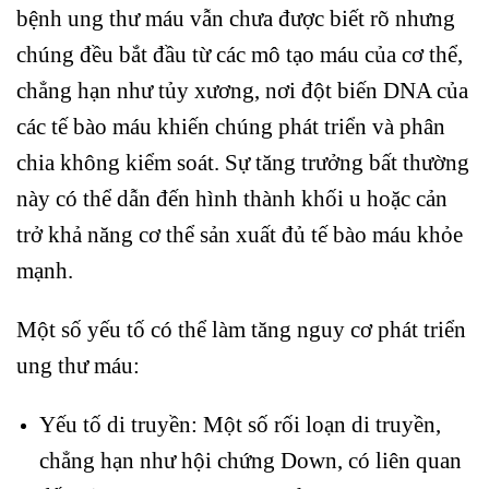
bệnh ung thư máu vẫn chưa được biết rõ nhưng
chúng đều bắt đầu từ các mô tạo máu của cơ thể,
chẳng hạn như tủy xương, nơi đột biến DNA của
các tế bào máu khiến chúng phát triển và phân
chia không kiểm soát. Sự tăng trưởng bất thường
này có thể dẫn đến hình thành khối u hoặc cản
trở khả năng cơ thể sản xuất đủ tế bào máu khỏe
mạnh.
Một số yếu tố có thể làm tăng nguy cơ phát triển
ung thư máu:
Yếu tố di truyền: Một số rối loạn di truyền,
chẳng hạn như hội chứng Down, có liên quan