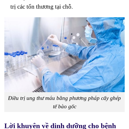
trị các tổn thương tại chỗ.
Điều trị ung thư máu bằng phương pháp cấy ghép
tế bào gốc
Lời khuyên về dinh dưỡng cho bệnh