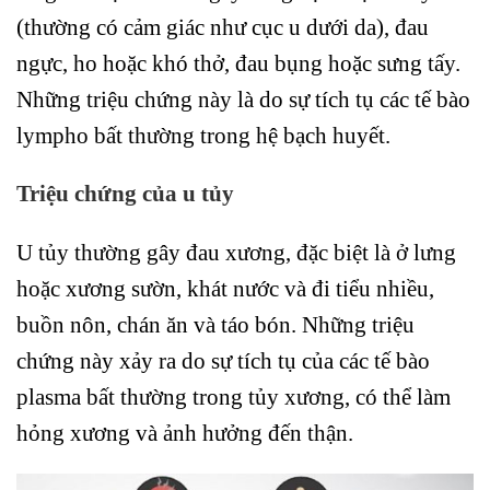
(thường có cảm giác như cục u dưới da), đau
ngực, ho hoặc khó thở, đau bụng hoặc sưng tấy.
Những triệu chứng này là do sự tích tụ các tế bào
lympho bất thường trong hệ bạch huyết.
Triệu chứng của u tủy
U tủy thường gây đau xương, đặc biệt là ở lưng
hoặc xương sườn, khát nước và đi tiểu nhiều,
buồn nôn, chán ăn và táo bón. Những triệu
chứng này xảy ra do sự tích tụ của các tế bào
plasma bất thường trong tủy xương, có thể làm
hỏng xương và ảnh hưởng đến thận.