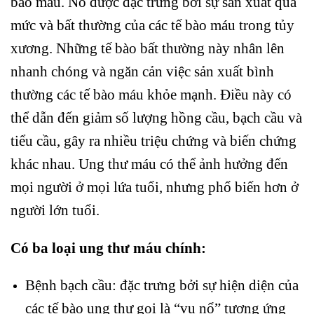
bào máu. Nó được đặc trưng bởi sự sản xuất quá
mức và bất thường của các tế bào máu trong tủy
xương. Những tế bào bất thường này nhân lên
nhanh chóng và ngăn cản việc sản xuất bình
thường các tế bào máu khỏe mạnh. Điều này có
thể dẫn đến giảm số lượng hồng cầu, bạch cầu và
tiểu cầu, gây ra nhiều triệu chứng và biến chứng
khác nhau. Ung thư máu có thể ảnh hưởng đến
mọi người ở mọi lứa tuổi, nhưng phổ biến hơn ở
người lớn tuổi.
Có ba loại ung thư máu chính:
Bệnh bạch cầu: đặc trưng bởi sự hiện diện của
các tế bào ung thư gọi là “vụ nổ” tương ứng