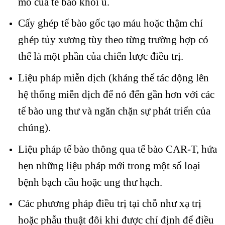
mô của tế bào khối u.
Cấy ghép tế bào gốc tạo máu hoặc thậm chí
ghép tủy xương tùy theo từng trường hợp có
thể là một phần của chiến lược điều trị.
Liệu pháp miễn dịch (kháng thể tác động lên
hệ thống miễn dịch để nó đến gần hơn với các
tế bào ung thư và ngăn chặn sự phát triển của
chúng).
Liệu pháp tế bào thông qua tế bào CAR-T, hứa
hẹn những liệu pháp mới trong một số loại
bệnh bạch cầu hoặc ung thư hạch.
Các phương pháp điều trị tại chỗ như xạ trị
hoặc phẫu thuật đôi khi được chỉ định để điều