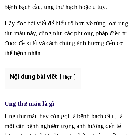
bệnh bạch cầu, ung thư hạch hoặc u tủy.
Hãy đọc bài viết để hiểu rõ hơn về từng loại ung
thư máu này, cũng như các phương pháp điều trị
được đề xuất và cách chúng ảnh hưởng đến cơ
thể bệnh nhân.
Nội dung bài viết
Hiện
Ung thư máu là gì
Ung thư máu hay còn gọi là bệnh bạch cầu , là
một căn bệnh nghiêm trọng ảnh hưởng đến tế