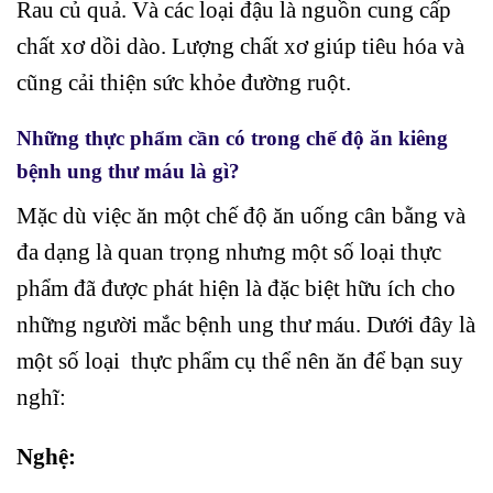
Rau củ quả. Và các loại đậu là nguồn cung cấp
chất xơ dồi dào. Lượng chất xơ giúp tiêu hóa và
cũng cải thiện sức khỏe đường ruột.
Những thực phẩm cần có trong chế độ ăn kiêng
bệnh ung thư máu là gì?
Mặc dù việc ăn một chế độ ăn uống cân bằng và
đa dạng là quan trọng nhưng một số loại thực
phẩm đã được phát hiện là đặc biệt hữu ích cho
những người mắc bệnh ung thư máu. Dưới đây là
một số loại thực phẩm cụ thể nên ăn để bạn suy
nghĩ:
Nghệ: