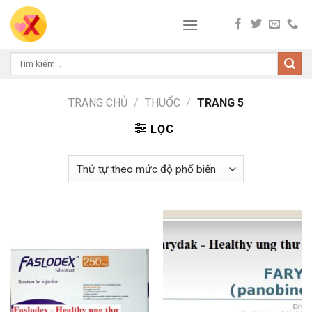
Skip
to
content
Tìm
kiếm:
TRANG CHỦ
/
THUỐC
/
TRANG 5
LỌC