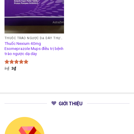
THUỐC TRÀO NGƯỢC DẠ DÀY THỰC QUẢN
Thuốc Nexium 40mg
Esomeprazole Mups điều trị bệnh
trào ngược dạ dày
3
₫
3
₫
Được xếp
hạng
5.00
5 sao
GIỚI THIỆU