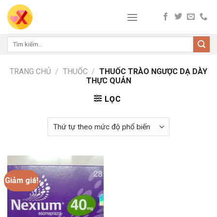
Skip
to
content
Tìm
kiếm:
TRANG CHỦ
/
THUỐC
/
THUỐC TRÀO NGƯỢC DẠ DÀY
THỰC QUẢN
LỌC
Giảm giá!