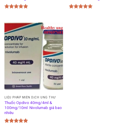
Được xếp
Được xếp
hạng
5.00
hạng
5.00
5 sao
5 sao
LIỆU PHÁP MIỄN DỊCH UNG THƯ
Thuốc Opdivo 40mg/4ml &
100mg/10ml Nivolumab giá bao
nhiêu
Được xếp