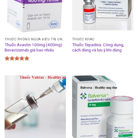
THUỐC PHÒNG NGỪA ĐIỀU TRỊ UNG THƯ TỬ CUNG
THUỐC KHÁC
Thuốc Avastin 100mg (400mg)
Thuốc Tepadina: Công dụng,
Bevacizumab giá bao nhiêu
cách dùng và lưu ý khi dùng
Được xếp
hạng
5.00
5 sao