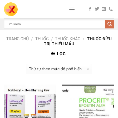
Skip
to
content
Tìm
kiếm:
TRANG CHỦ
/
THUỐC
/
THUỐC KHÁC
/
THUỐC ĐIỀU
TRỊ THIẾU MÁU
LỌC