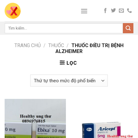
Skip
to
content
Tìm
kiếm:
TRANG CHỦ
/
THUỐC
/
THUỐC ĐIỀU TRỊ BỆNH
ALZHEIMER
LỌC