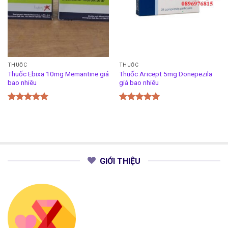
THUỐC
THUỐC
Thuốc Ebixa 10mg Memantine giá
Thuốc Aricept 5mg Donepezila
bao nhiêu
giá bao nhiêu
Được xếp
Được xếp
hạng
5.00
hạng
5.00
5 sao
5 sao
GIỚI THIỆU