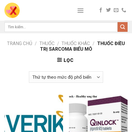
Skip
to
content
Tìm
kiếm:
TRANG CHỦ
/
THUỐC
/
THUỐC KHÁC
/
THUỐC ĐIỀU
TRỊ SARCOMA BIỂU MÔ
LỌC