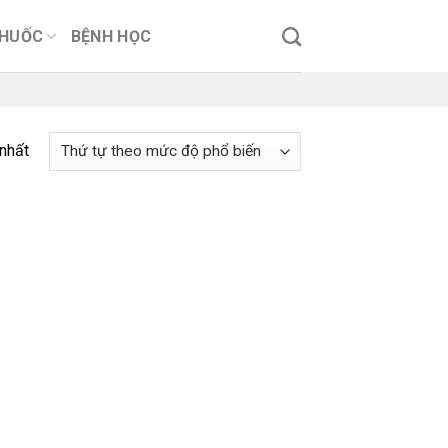
THUỐC
BỆNH HỌC
 nhất