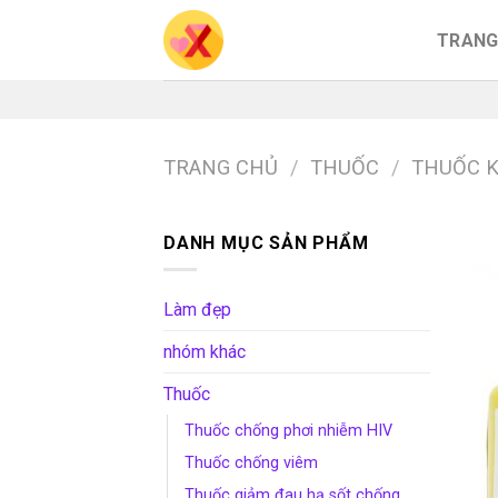
Skip
TRANG
to
content
TRANG CHỦ
/
THUỐC
/
THUỐC 
DANH MỤC SẢN PHẨM
Làm đẹp
nhóm khác
Thuốc
Thuốc chống phơi nhiễm HIV
Thuốc chống viêm
Thuốc giảm đau hạ sốt chống