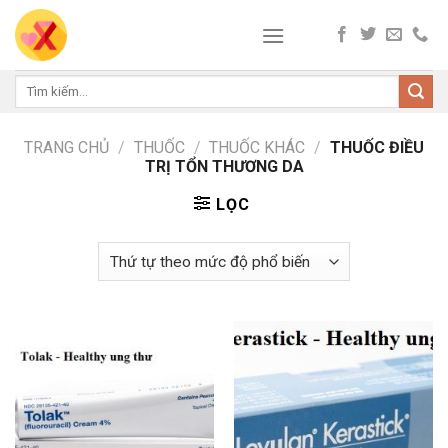
Skip
to
content
Tìm
kiếm:
TRANG CHỦ
/
THUỐC
/
THUỐC KHÁC
/
THUỐC ĐIỀU
TRỊ TỔN THƯƠNG DA
LỌC