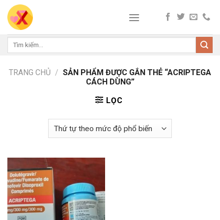
Skip
to
content
Tìm
kiếm:
TRANG CHỦ
/
SẢN PHẨM ĐƯỢC GẮN THẺ “ACRIPTEGA
CÁCH DÙNG”
LỌC