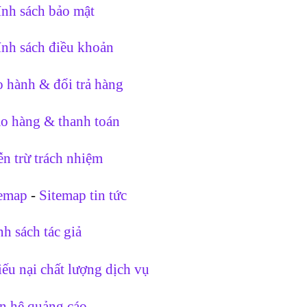
nh sách bảo mật
nh sách điều khoản
 hành & đổi trả hàng
o hàng & thanh toán
n trừ trách nhiệm
temap
-
Sitemap tin tức
h sách tác giả
ếu nại chất lượng dịch vụ
n hệ quảng cáo