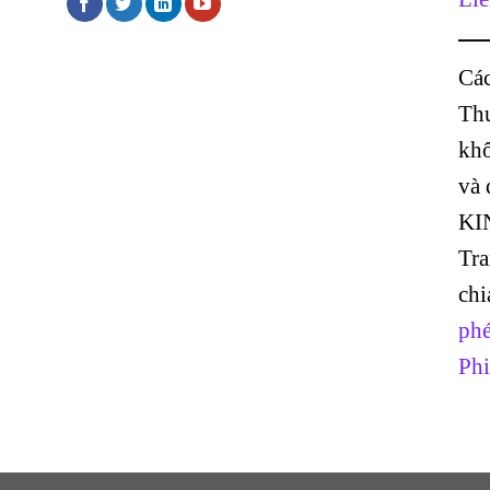
Các
Thư
khô
và
KI
Tr
chi
phé
Phi