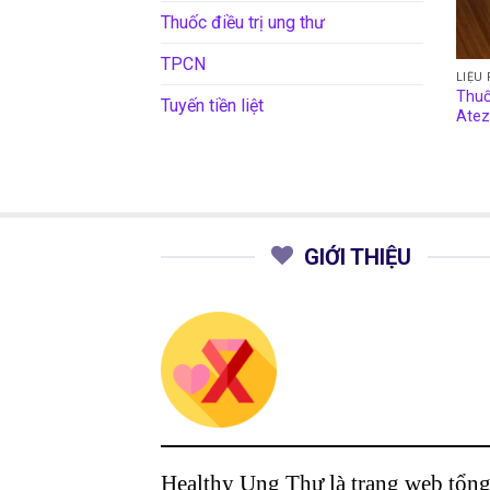
Thuốc điều trị ung thư
TPCN
LIỆU
Thuố
Tuyến tiền liệt
Atez
GIỚI THIỆU
Healthy Ung Thư là trang web tổn