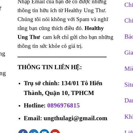
Nhập Email của bạn để có được những
Chí
ừ
thông tin hữu ích từ Healthy Ung Thư.
Chúng tôi nói không với Spam và nghĩ
Chí
rằng bạn cũng thích điều đó.
Healthy
Bảo
Ung Thư
cam kết chỉ gửi cho bạn những
thông tin sức khỏe có giá trị.
Gia
ng
THÔNG TIN LIÊN HỆ:
Miễ
ằng
Trụ sở chính: 134/01 Tô Hiến
Si
Thành, Quận 10, TPHCM
Dan
Hotline
:
0896976815
Khi
Email: ungthulagi@gmail.com
Liê