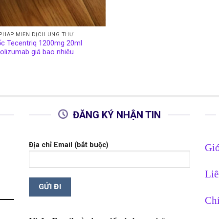
 PHÁP MIỄN DỊCH UNG THƯ
c Tecentriq 1200mg 20ml
olizumab giá bao nhiêu
ĐĂNG KÝ NHẬN TIN
Địa chỉ Email (bắt buộc)
Giớ
Liê
Chí
g