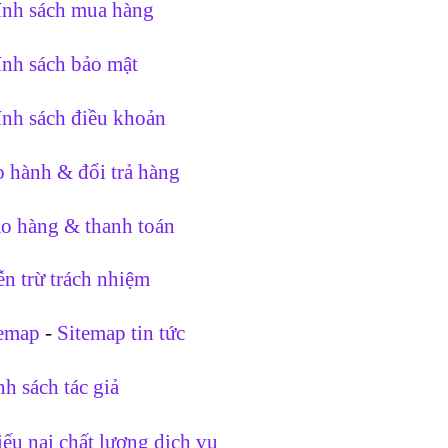
nh sách mua hàng
nh sách bảo mật
nh sách điều khoản
 hành & đổi trả hàng
o hàng & thanh toán
n trừ trách nhiệm
temap
-
Sitemap tin tức
h sách tác giả
ếu nại chất lượng dịch vụ