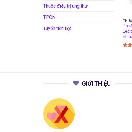
Thuốc điều trị ung thư
TPCN
THU
Thuố
Tuyến tiền liệt
Ledi
nhiê
Đượ
hạn
5 sa
GIỚI THIỆU