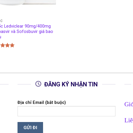
ỐC
c Ledviclear 90mg/400mg
pasvir và Sofosbuvir giá bao
u
c xếp
g
5.00
o
ĐĂNG KÝ NHẬN TIN
Địa chỉ Email (bắt buộc)
Giớ
Liê