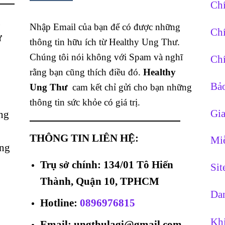
Chí
g
Nhập Email của bạn để có được những
Chí
ừ
thông tin hữu ích từ Healthy Ung Thư.
Chúng tôi nói không với Spam và nghĩ
Chí
rằng bạn cũng thích điều đó.
Healthy
Bảo
Ung Thư
cam kết chỉ gửi cho bạn những
thông tin sức khỏe có giá trị.
Gia
ng
THÔNG TIN LIÊN HỆ:
Miễ
ằng
Trụ sở chính: 134/01 Tô Hiến
Si
Thành, Quận 10, TPHCM
Dan
Hotline
:
0896976815
Khi
Email: ungthulagi@gmail.com