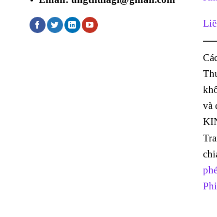
Liê
Các
Thư
khô
và
KI
Tr
chi
phé
Phi