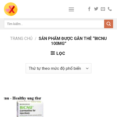
Skip
to
content
Tìm
kiếm:
TRANG CHỦ
/
SẢN PHẨM ĐƯỢC GẮN THẺ “BICNU
100MG”
LỌC