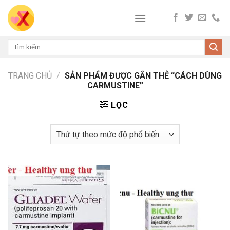
Skip
to
content
Tìm
kiếm:
TRANG CHỦ
/
SẢN PHẨM ĐƯỢC GẮN THẺ “CÁCH DÙNG
CARMUSTINE”
LỌC