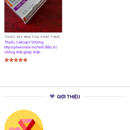
THUỐC VẢY NẾN THẢI GHÉP THẬN
Thuốc Cellcept 500mg
Mycophenolate mofetil điều trị
chống thải ghép thận
Được xếp
hạng
5.00
5 sao
GIỚI THIỆU