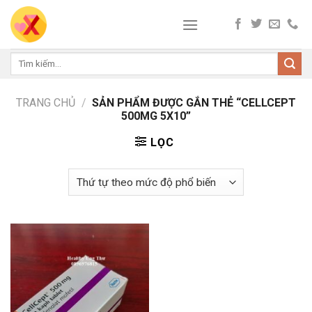
Skip
to
content
Tìm
kiếm:
TRANG CHỦ
/
SẢN PHẨM ĐƯỢC GẮN THẺ “CELLCEPT
500MG 5X10”
LỌC