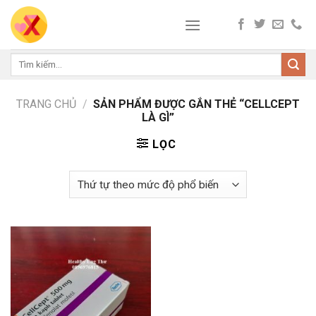
Skip
to
content
Tìm
kiếm:
TRANG CHỦ
/
SẢN PHẨM ĐƯỢC GẮN THẺ “CELLCEPT
LÀ GÌ”
LỌC