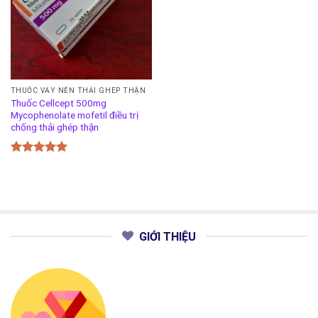
THUỐC VẢY NẾN THẢI GHÉP THẬN
Thuốc Cellcept 500mg
Mycophenolate mofetil điều trị
chống thải ghép thận
Được xếp
hạng
5.00
5 sao
GIỚI THIỆU