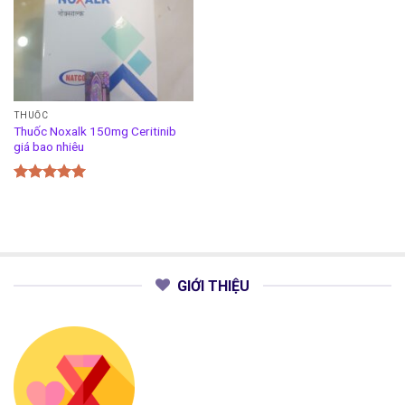
THUỐC
Thuốc Noxalk 150mg Ceritinib
giá bao nhiêu
Được xếp
hạng
5.00
5 sao
GIỚI THIỆU