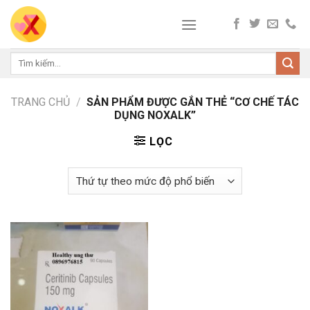
Skip
to
content
Tìm
kiếm:
TRANG CHỦ
/
SẢN PHẨM ĐƯỢC GẮN THẺ “CƠ CHẾ TÁC
DỤNG NOXALK”
LỌC