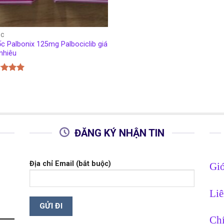
ỐC
c Palbonix 125mg Palbociclib giá
nhiêu
c xếp
g
5.00
o
ĐĂNG KÝ NHẬN TIN
Địa chỉ Email (bắt buộc)
Giớ
Liê
Chí