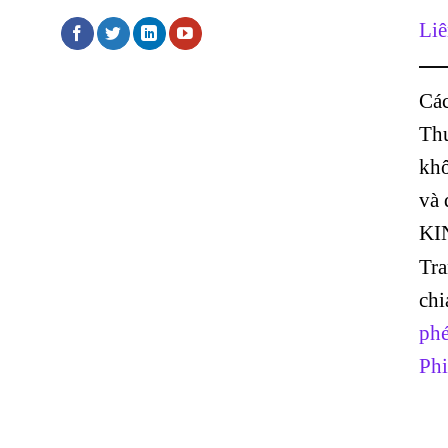
Liê
Các
Thư
khô
và
KI
Tr
chi
phé
Phi