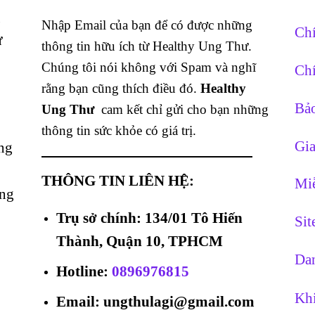
g
Nhập Email của bạn để có được những
Chí
ừ
thông tin hữu ích từ Healthy Ung Thư.
Chúng tôi nói không với Spam và nghĩ
Chí
rằng bạn cũng thích điều đó.
Healthy
Bảo
Ung Thư
cam kết chỉ gửi cho bạn những
thông tin sức khỏe có giá trị.
Gia
ng
THÔNG TIN LIÊN HỆ:
Miễ
ằng
Trụ sở chính: 134/01 Tô Hiến
Si
Thành, Quận 10, TPHCM
Dan
Hotline
:
0896976815
Khi
Email: ungthulagi@gmail.com