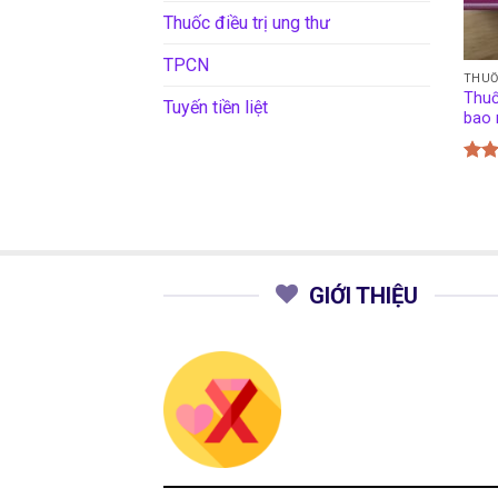
Thuốc điều trị ung thư
TPCN
THU
Thuố
Tuyến tiền liệt
bao 
Đượ
hạn
5 sa
GIỚI THIỆU