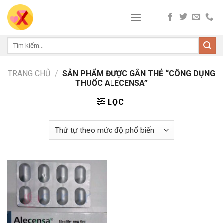
Skip
to
content
Tìm
kiếm:
TRANG CHỦ
/
SẢN PHẨM ĐƯỢC GẮN THẺ “CÔNG DỤNG
THUỐC ALECENSA”
LỌC