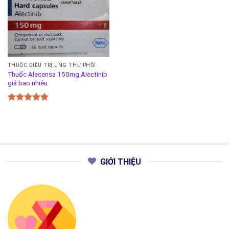
THUỐC ĐIỀU TRỊ UNG THƯ PHỔI
Thuốc Alecensa 150mg Alectinib
giá bao nhiêu
Được xếp
hạng
5.00
5 sao
GIỚI THIỆU