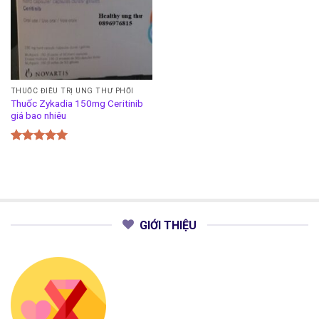
THUỐC ĐIỀU TRỊ UNG THƯ PHỔI
Thuốc Zykadia 150mg Ceritinib
giá bao nhiêu
Được xếp
hạng
5.00
5 sao
GIỚI THIỆU