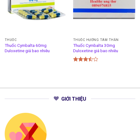
THUỐC
THUỐC HƯỚNG TÂM THẦN
Thuốc Cymbalta 60mg
Thuốc Cymbalta 30mg
Duloxetine giá bao nhiêu
Duloxetine giá bao nhiêu
Được
xếp
hạng
3.50
5
sao
GIỚI THIỆU