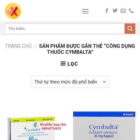
Skip
to
content
Tìm
kiếm:
TRANG CHỦ
/
SẢN PHẨM ĐƯỢC GẮN THẺ “CÔNG DỤNG
THUỐC CYMBALTA”
LỌC