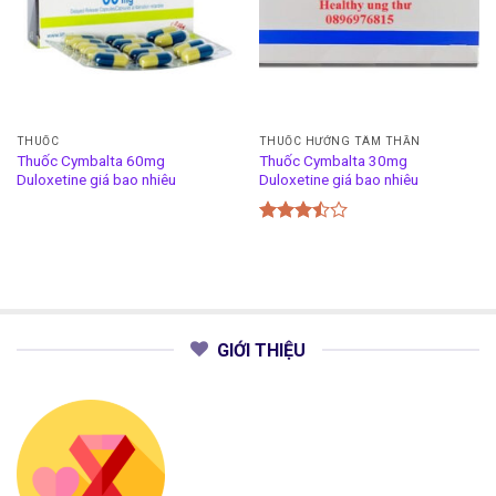
THUỐC
THUỐC HƯỚNG TÂM THẦN
Thuốc Cymbalta 60mg
Thuốc Cymbalta 30mg
Duloxetine giá bao nhiêu
Duloxetine giá bao nhiêu
Được
xếp
hạng
3.50
5
sao
GIỚI THIỆU