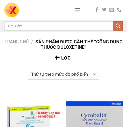
Skip
to
content
Tìm
kiếm:
TRANG CHỦ
/
SẢN PHẨM ĐƯỢC GẮN THẺ “CÔNG DỤNG
THUỐC DULOXETINE”
LỌC