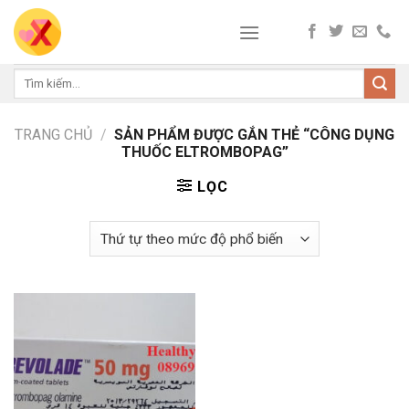
Skip
to
content
Tìm
kiếm:
TRANG CHỦ
/
SẢN PHẨM ĐƯỢC GẮN THẺ “CÔNG DỤNG
THUỐC ELTROMBOPAG”
LỌC