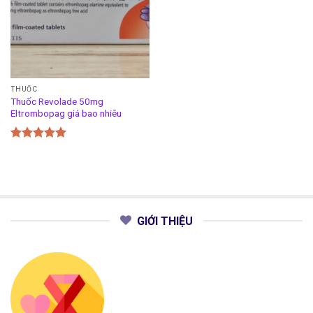
THUỐC
Thuốc Revolade 50mg
Eltrombopag giá bao nhiêu
Được xếp
hạng
5.00
5 sao
GIỚI THIỆU