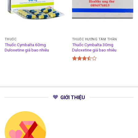
THUỐC
THUỐC HƯỚNG TÂM THẦN
Thuốc Cymbalta 60mg
Thuốc Cymbalta 30mg
Duloxetine giá bao nhiêu
Duloxetine giá bao nhiêu
Được
xếp
hạng
3.50
5
sao
GIỚI THIỆU