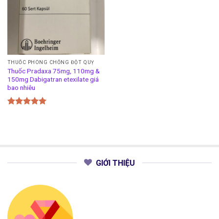
THUỐC PHÒNG CHỐNG ĐỘT QUỴ
Thuốc Pradaxa 75mg, 110mg &
150mg Dabigatran etexilate giá
bao nhiêu
Được xếp
hạng
5.00
5 sao
GIỚI THIỆU