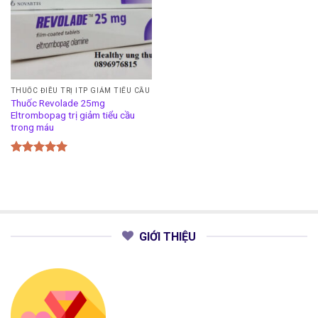
THUỐC ĐIỀU TRỊ ITP GIẢM TIỂU CẦU
Thuốc Revolade 25mg
Eltrombopag trị giảm tiểu cầu
trong máu
Được xếp
hạng
5.00
5 sao
GIỚI THIỆU