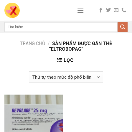
Skip
to
content
Tìm
kiếm:
TRANG CHỦ
/
SẢN PHẨM ĐƯỢC GẮN THẺ
“ELTROBOPAG”
LỌC