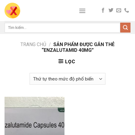
Skip
to
content
Tìm
kiếm:
TRANG CHỦ
/
SẢN PHẨM ĐƯỢC GẮN THẺ
“ENZALUTAMID 40MG”
LỌC