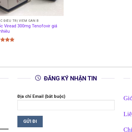
C ĐIỀU TRỊ VIÊM GAN B
c Viread 300mg Tenofovir giá
nhiêu
c xếp
g
5.00
o
ĐĂNG KÝ NHẬN TIN
Địa chỉ Email (bắt buộc)
Giớ
Liê
Chí