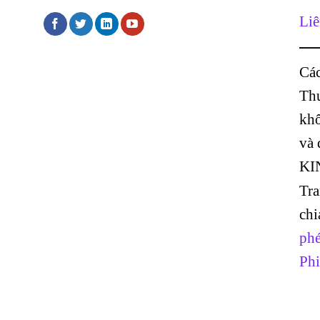
Liê
Các
Thư
khô
và
KI
Tr
chi
phé
Phi