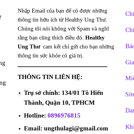
g
Nhập Email của bạn để có được những
Chí
ừ
thông tin hữu ích từ Healthy Ung Thư.
Chúng tôi nói không với Spam và nghĩ
Chí
rằng bạn cũng thích điều đó.
Healthy
Bảo
Ung Thư
cam kết chỉ gửi cho bạn những
thông tin sức khỏe có giá trị.
Gia
ng
THÔNG TIN LIÊN HỆ:
Miễ
ằng
Trụ sở chính: 134/01 Tô Hiến
Si
Thành, Quận 10, TPHCM
Dan
Hotline
:
0896976815
Khi
Email: ungthulagi@gmail.com