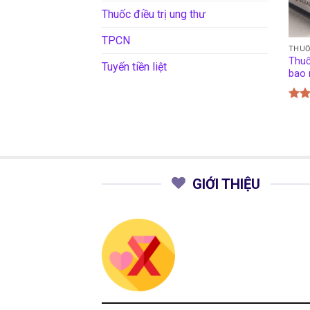
Thuốc điều trị ung thư
TPCN
THUỐ
Thuố
Tuyến tiền liệt
bao 
Đượ
hạn
5 sa
GIỚI THIỆU