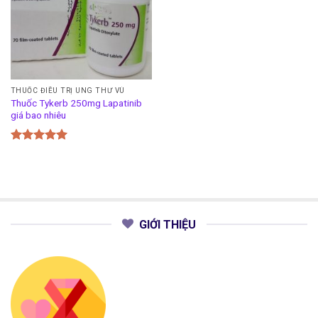
THUỐC ĐIỀU TRỊ UNG THƯ VÚ
Thuốc Tykerb 250mg Lapatinib
giá bao nhiêu
Được xếp
hạng
5.00
5 sao
GIỚI THIỆU