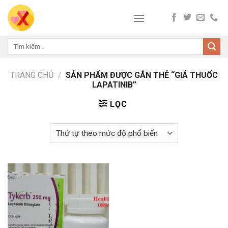
Skip
to
content
Tìm
kiếm:
TRANG CHỦ
/
SẢN PHẨM ĐƯỢC GẮN THẺ “GIÁ THUỐC
LAPATINIB”
LỌC