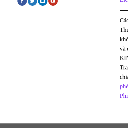
Các
Thư
khô
và
KI
Tr
chi
phé
Phi