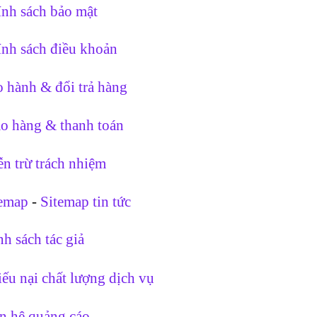
nh sách bảo mật
nh sách điều khoản
 hành & đổi trả hàng
o hàng & thanh toán
n trừ trách nhiệm
temap
-
Sitemap tin tức
h sách tác giả
ếu nại chất lượng dịch vụ
n hệ quảng cáo