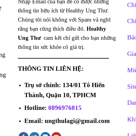
Nhập Email của bạn để có được những
Chí
ừ
thông tin hữu ích từ Healthy Ung Thư.
Chúng tôi nói không với Spam và nghĩ
Chí
rằng bạn cũng thích điều đó.
Healthy
Bảo
Ung Thư
cam kết chỉ gửi cho bạn những
thông tin sức khỏe có giá trị.
Gia
ng
THÔNG TIN LIÊN HỆ:
Miễ
ằng
Trụ sở chính: 134/01 Tô Hiến
Si
Thành, Quận 10, TPHCM
Dan
Hotline
:
0896976815
Khi
Email: ungthulagi@gmail.com
Liê