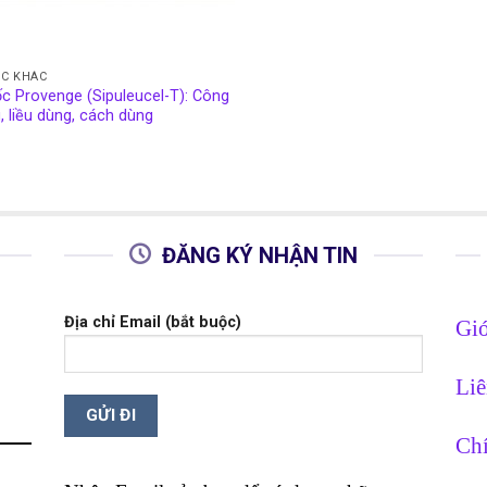
C KHÁC
c Provenge (Sipuleucel-T): Công
, liều dùng, cách dùng
ĐĂNG KÝ NHẬN TIN
Địa chỉ Email (bắt buộc)
Giớ
Liê
Chí
g