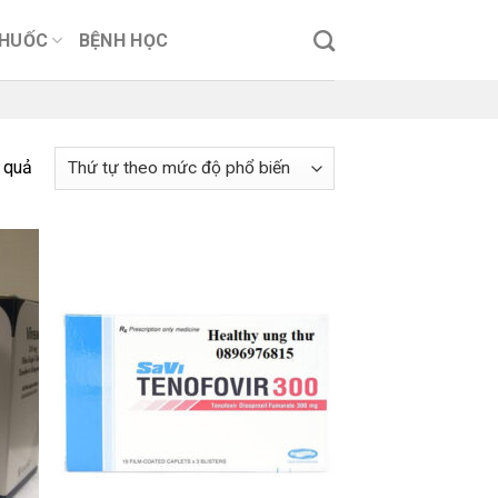
THUỐC
BỆNH HỌC
t quả