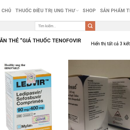
 CHỦ
THUỐC ĐIỀU TRỊ UNG THƯ
SHOP
SẢN PHẨM 
Tìm
kiếm:
N THẺ “GIÁ THUỐC TENOFOVIR
Hiển thị tất cả 3 kế