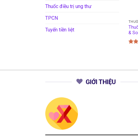
Thuốc điều trị ung thư
TPCN
THUỐ
Thuố
Tuyến tiền liệt
& So
Đượ
hạn
5 sa
GIỚI THIỆU