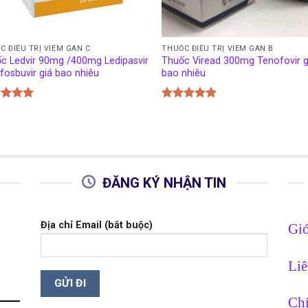
C ĐIỀU TRỊ VIÊM GAN C
THUỐC ĐIỀU TRỊ VIÊM GAN B
c Ledvir 90mg /400mg Ledipasvir
Thuốc Viread 300mg Tenofovir g
fosbuvir giá bao nhiêu
bao nhiêu
c xếp
Được xếp
g
5.00
hạng
5.00
o
5 sao
ĐĂNG KÝ NHẬN TIN
Địa chỉ Email (bắt buộc)
Giớ
Liê
Chí