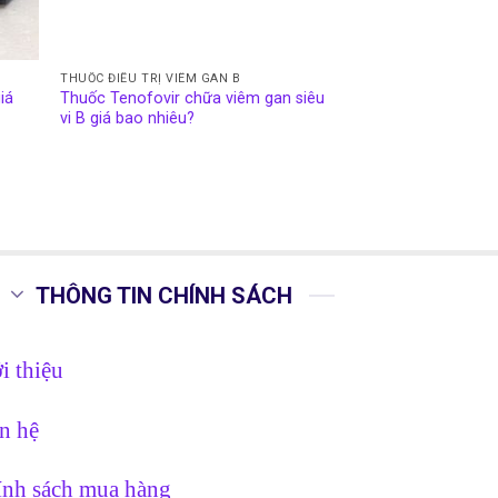
THUỐC ĐIỀU TRỊ VIÊM GAN B
iá
Thuốc Tenofovir chữa viêm gan siêu
vi B giá bao nhiêu?
THÔNG TIN CHÍNH SÁCH
i thiệu
n hệ
nh sách mua hàng