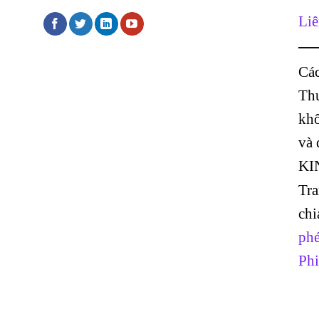
Liê
Các
Thư
khô
và
KI
Tr
chi
phé
Phi