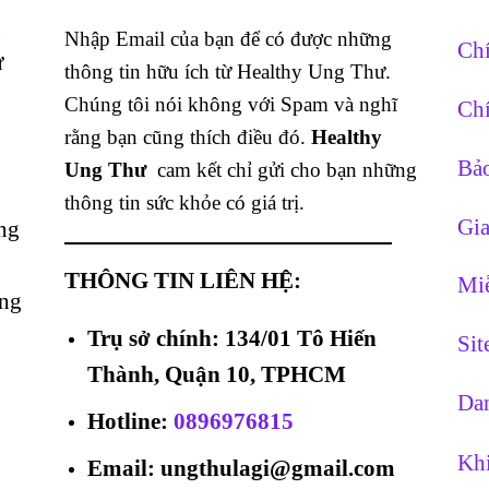
g
Nhập Email của bạn để có được những
Chí
ừ
thông tin hữu ích từ Healthy Ung Thư.
Chúng tôi nói không với Spam và nghĩ
Chí
rằng bạn cũng thích điều đó.
Healthy
Bảo
Ung Thư
cam kết chỉ gửi cho bạn những
thông tin sức khỏe có giá trị.
Gia
ng
THÔNG TIN LIÊN HỆ:
Miễ
ằng
Trụ sở chính: 134/01 Tô Hiến
Si
Thành, Quận 10, TPHCM
Dan
Hotline
:
0896976815
Khi
Email: ungthulagi@gmail.com