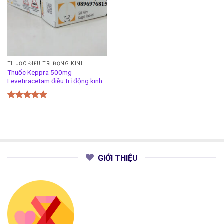
THUỐC ĐIỀU TRỊ ĐỘNG KINH
Thuốc Keppra 500mg
Levetiracetam điều trị động kinh
Được xếp
hạng
5.00
5 sao
GIỚI THIỆU