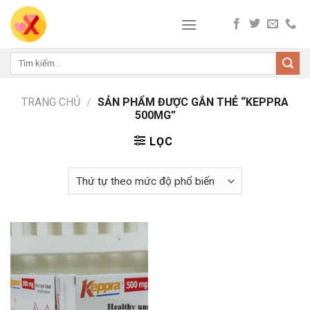
Skip
to
content
Tìm
kiếm:
TRANG CHỦ
/
SẢN PHẨM ĐƯỢC GẮN THẺ “KEPPRA
500MG”
LỌC