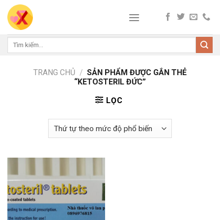
Skip
to
content
Tìm
kiếm:
TRANG CHỦ
/
SẢN PHẨM ĐƯỢC GẮN THẺ
“KETOSTERIL ĐỨC”
LỌC