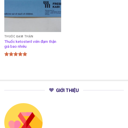
THUỐC ĐẠM THẬN
Thuốc ketosteril viên đạm thận
giá bao nhiêu
Được xếp
hạng
5.00
5 sao
GIỚI THIỆU