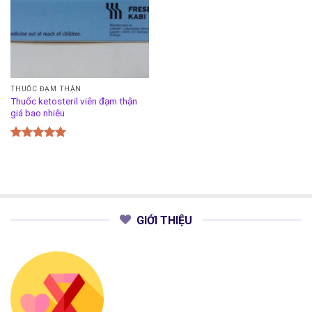
THUỐC ĐẠM THẬN
Thuốc ketosteril viên đạm thận
giá bao nhiêu
Được xếp
hạng
5.00
5 sao
GIỚI THIỆU