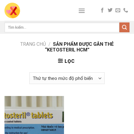
Skip
to
content
Tìm
kiếm:
TRANG CHỦ
/
SẢN PHẨM ĐƯỢC GẮN THẺ
“KETOSTERIL HCM”
LỌC